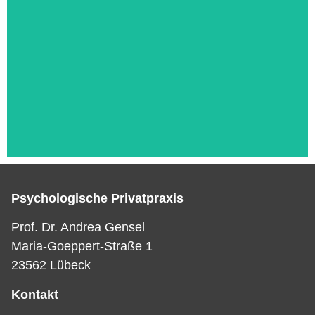
Psychologische Privatpraxis
Das ist die Überschrift
Prof. Dr. Andrea Gensel
Maria-Goeppert-Straße 1
Lorem ipsum dolor sit amet consectetur
23562 Lübeck
adipiscing elit dolor
Kontakt